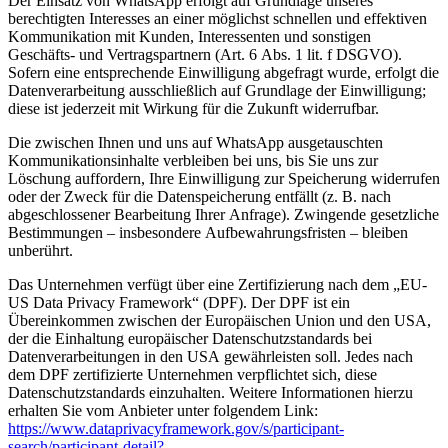
Der Einsatz von WhatsApp erfolgt auf Grundlage unseres
berechtigten Interesses an einer möglichst schnellen und effektiven
Kommunikation mit Kunden, Interessenten und sonstigen
Geschäfts- und Vertragspartnern (Art. 6 Abs. 1 lit. f DSGVO).
Sofern eine entsprechende Einwilligung abgefragt wurde, erfolgt die
Datenverarbeitung ausschließlich auf Grundlage der Einwilligung;
diese ist jederzeit mit Wirkung für die Zukunft widerrufbar.
Die zwischen Ihnen und uns auf WhatsApp ausgetauschten
Kommunikationsinhalte verbleiben bei uns, bis Sie uns zur
Löschung auffordern, Ihre Einwilligung zur Speicherung widerrufen
oder der Zweck für die Datenspeicherung entfällt (z. B. nach
abgeschlossener Bearbeitung Ihrer Anfrage). Zwingende gesetzliche
Bestimmungen – insbesondere Aufbewahrungsfristen – bleiben
unberührt.
Das Unternehmen verfügt über eine Zertifizierung nach dem „EU-
US Data Privacy Framework“ (DPF). Der DPF ist ein
Übereinkommen zwischen der Europäischen Union und den USA,
der die Einhaltung europäischer Datenschutzstandards bei
Datenverarbeitungen in den USA gewährleisten soll. Jedes nach
dem DPF zertifizierte Unternehmen verpflichtet sich, diese
Datenschutzstandards einzuhalten. Weitere Informationen hierzu
erhalten Sie vom Anbieter unter folgendem Link:
https://www.dataprivacyframework.gov/s/participant-
search/participant-detail?